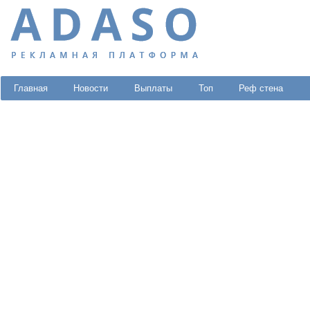
Главная
Новости
Выплаты
Топ
Реф стена