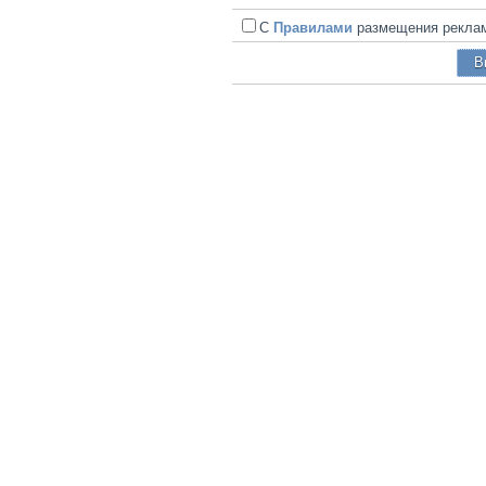
С
Правилами
размещения реклам
В