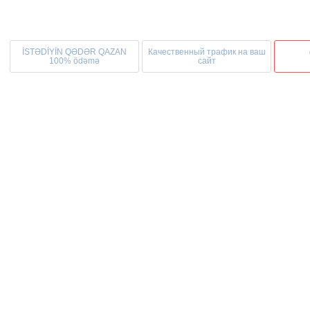
İSTƏDİYİN QƏDƏR QAZAN
Качественный трафик на ваш
100% ödəmə
сайт