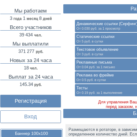
Ра
Мы работаем
3
1
8
года
месяц
дней
Динамические ссылки (Серфинг
Всего участников
От 0.030 руб. за 1 просмотр
39 434
чел.
Статические ссылки
От 5 руб. в сутки
Мы выплатили
Текстовое объявление
371 277
руб.
От 3 руб. в сутки
Новых за 24 часа
Рекламные письма
18
От 0.04 руб. за 1 письмо
чел.
Реклама во фрейме
Выплат за 24 часа
От 0.5 руб. в сутки
145.34
руб.
Тесты
От 0.19 руб. за 1 выполнение
Регистрация
Для управления Ваш
перед заказом, 
Б
Вход
Размещаются в ротаторе, в зависим
Баннер 100х100
определенное количество дней. Есл