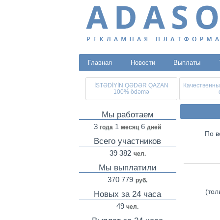
Главная
Новости
Выплаты
İSTƏDİYİN QƏDƏR QAZAN
Качественны
100% ödəmə
Мы работаем
3
1
6
года
месяц
дней
По в
Всего участников
39 382
чел.
Мы выплатили
370 779
руб.
(тол
Новых за 24 часа
49
чел.