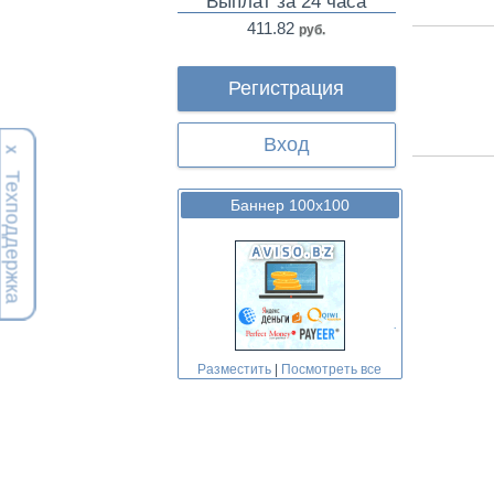
Выплат за 24 часа
411.82
руб.
Регистрация
Вход
Х
Техподдержка
Баннер 100х100
Разместить
|
Посмотреть все