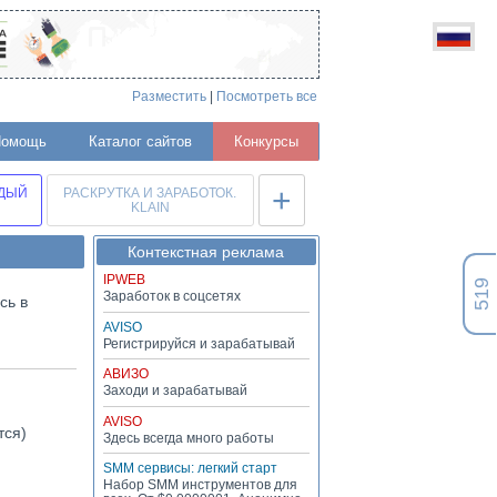
Разместить
|
Посмотреть все
Помощь
Каталог сайтов
Конкурсы
+
ЖДЫЙ
РАСКРУТКА И ЗАРАБОТОК.
KLAIN
Контекстная реклама
IPWEB
519
Заработок в соцсетях
сь в
AVISO
Регистрируйся и зарабатывай
АВИЗО
Заходи и зарабатывай
AVISO
тся)
Здесь всегда много работы
SMM сервисы: легкий старт
Набор SMM инструментов для