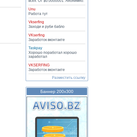
всех. От $0.0000001. Анонимно.
Unu
Работа тут
Vkserfing
Заходи и руби бабло
VKserfing
Заработок вконтакте
Taskpay
Хорошо поработал хорошо
заработал
VKSERFING
Заработок вконтакте
Разместить ссылку
Баннер 200х300