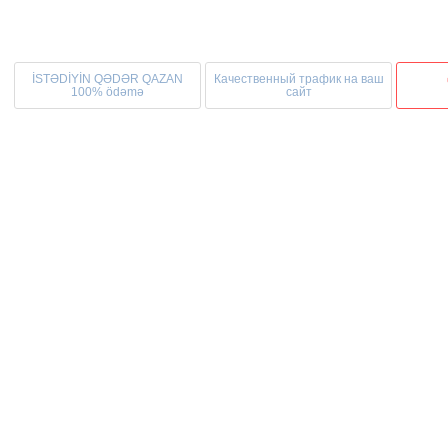
İSTƏDİYİN QƏDƏR QAZAN
Качественный трафик на ваш
100% ödəmə
сайт