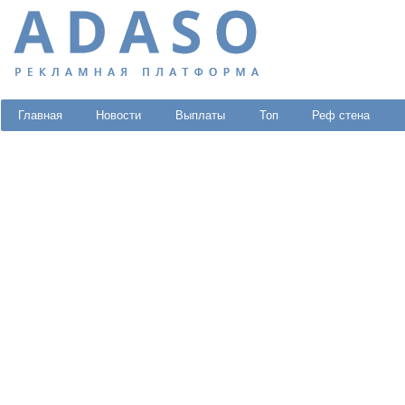
Главная
Новости
Выплаты
Топ
Реф стена