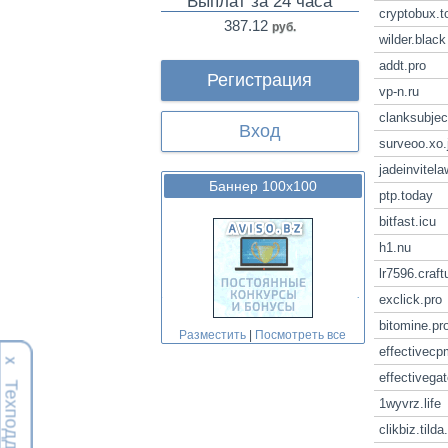
Выплат за 24 часа
cryptobux.t
387.12
руб.
wilder.black
addt.pro
Регистрация
vp-n.ru
clanksubje
Вход
surveoo.xo.
jadeinvitel
Баннер 100х100
ptp.today
bitfast.icu
h1.nu
lr7596.craft
exclick.pro
bitomine.pr
Разместить
|
Посмотреть все
effectivecp
Х
effectiveg
Техподдержка
1wyvrz.life
clikbiz.tilda