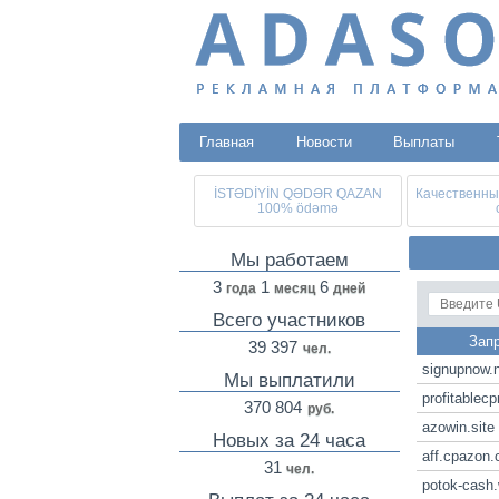
Главная
Новости
Выплаты
İSTƏDİYİN QƏDƏR QAZAN
Качественны
100% ödəmə
Мы работаем
3
1
6
года
месяц
дней
Всего участников
Зап
39 397
чел.
signupnow.n
Мы выплатили
profitablec
370 804
руб.
azowin.site
Новых за 24 часа
aff.cpazon
31
чел.
potok-cash.