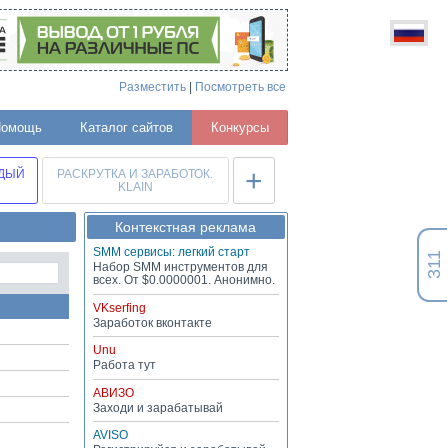
Разместить
|
Посмотреть все
Помощь
Каталог сайтов
Конкурсы
+
ЖДЫЙ
РАСКРУТКА И ЗАРАБОТОК.
KLAIN
Контекстная реклама
SMM сервисы: легкий старт
311
Набор SMM инструментов для
всех. От $0.0000001. Анонимно.
VKserfing
Заработок вконтакте
Unu
Работа тут
АВИЗО
Заходи и зарабатывай
AVISO