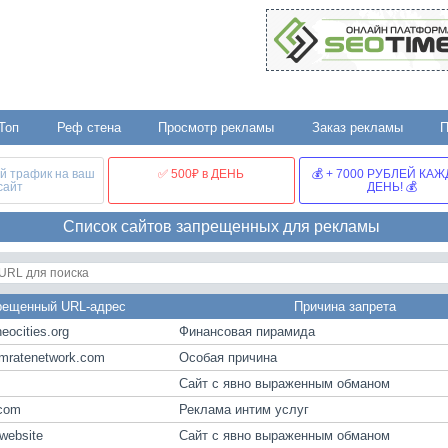
Топ
Реф стена
Просмотр рекламы
Заказ рекламы
й трафик на ваш
✅ 500₽ в ДЕНЬ
💰 + 7000 РУБЛЕЙ КА
сайт
ДЕНЬ! 💰
Список сайтов запрещенных для рекламы
рещенный URL-адрес
Причина запрета
eocities.org
Финансовая пирамида
pmratenetwork.com
Особая причина
Сайт с явно выраженным обманом
.com
Реклама интим услуг
website
Сайт с явно выраженным обманом