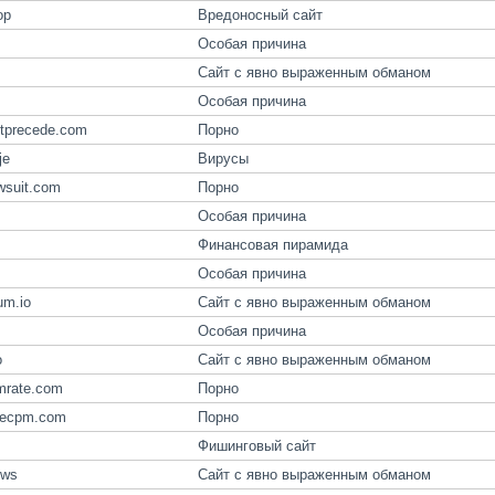
op
Вредоносный сайт
Особая причина
Сайт с явно выраженным обманом
Особая причина
ctprecede.com
Порно
je
Вирусы
awsuit.com
Порно
Особая причина
Финансовая пирамида
Особая причина
um.io
Сайт с явно выраженным обманом
Особая причина
o
Сайт с явно выраженным обманом
mrate.com
Порно
atecpm.com
Порно
Фишинговый сайт
.ws
Сайт с явно выраженным обманом