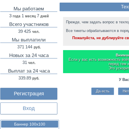
Тех
Мы работаем
3
1
7
года
месяц
дней
Прежде, чем задать вопрос в техп
Всего участников
Все тикеты обрабатываются в поря
39 425
чел.
Пожалуйста, не дублируйте св
Мы выплатили
371 144
руб.
Новых за 24 часа
Вниман
Если у вас есть возможность войт
31
чел.
перед тем 
Это ускори
Выплат за 24 часа
339.89
руб.
У Вас
Да есть
Нет
Регистрация
Вход
Баннер 100х100