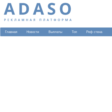
Главная
Новости
Выплаты
Топ
Реф стена