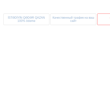
İSTƏDİYİN QƏDƏR QAZAN
Качественный трафик на ваш
100% ödəmə
сайт