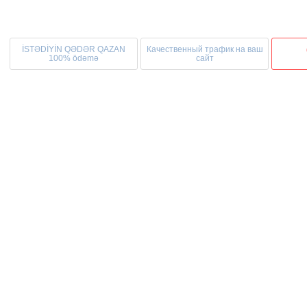
İSTƏDİYİN QƏDƏR QAZAN
Качественный трафик на ваш
100% ödəmə
сайт