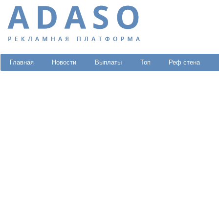
Главная
Новости
Выплаты
Топ
Реф стена